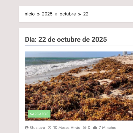
Inicio
2025
octubre
22
Día:
22 de octubre de 2025
SARGAZOS
Gustavo
10 Meses Atrás
0
7 Minutos