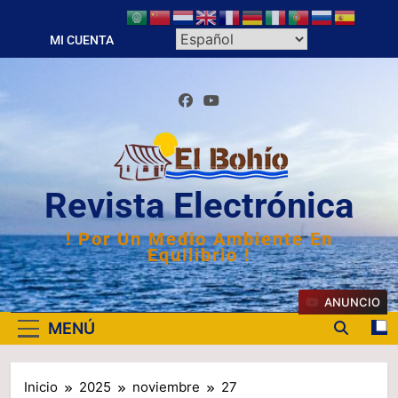
Saltar
al
MI CUENTA
contenido
Revista Electrónica
! Por Un Medio Ambiente En
Equilibrio !
ANUNCIO
MENÚ
Inicio
2025
noviembre
27