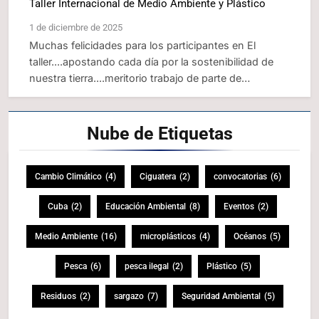
Taller Internacional de Medio Ambiente y Plástico
1 de diciembre de 2025
Muchas felicidades para los participantes en El
taller....apostando cada día por la sostenibilidad de
nuestra tierra....meritorio trabajo de parte de…
Nube de
Etiquetas
Cambio Climático
(4)
Ciguatera
(2)
convocatorias
(6)
Cuba
(2)
Educación Ambiental
(8)
Eventos
(2)
Medio Ambiente
(16)
microplásticos
(4)
Océanos
(5)
Pesca
(6)
pesca ilegal
(2)
Plástico
(5)
Residuos
(2)
sargazo
(7)
Seguridad Ambiental
(5)