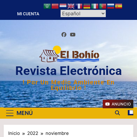
Saltar
al
MI CUENTA
contenido
Revista Electrónica
! Por Un Medio Ambiente En
Equilibrio !
ANUNCIO
MENÚ
Inicio
2022
noviembre