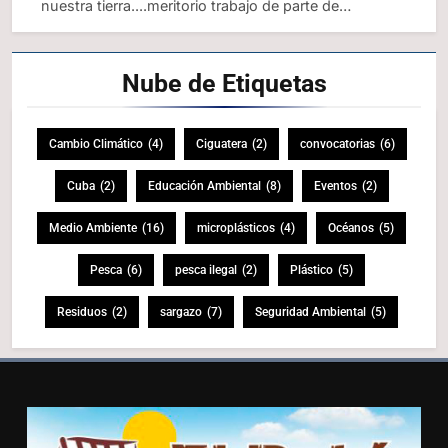
nuestra tierra....meritorio trabajo de parte de…
Nube de
Etiquetas
Cambio Climático
(4)
Ciguatera
(2)
convocatorias
(6)
Cuba
(2)
Educación Ambiental
(8)
Eventos
(2)
Medio Ambiente
(16)
microplásticos
(4)
Océanos
(5)
Pesca
(6)
pesca ilegal
(2)
Plástico
(5)
Residuos
(2)
sargazo
(7)
Seguridad Ambiental
(5)