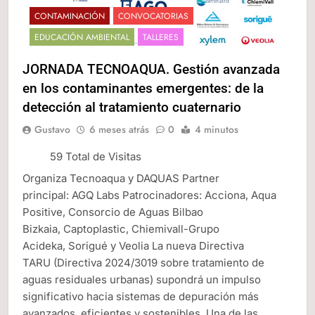
CONTAMINACIÓN
CONVOCATORIAS
EDUCACIÓN AMBIENTAL
TALLERES
JORNADA TECNOAQUA. Gestión avanzada
en los contaminantes emergentes: de la
detección al tratamiento cuaternario
Gustavo
6 meses atrás
0
4 minutos
59 Total de Visitas
Organiza Tecnoaqua y DAQUAS Partner
principal: AGQ Labs Patrocinadores: Acciona, Aqua
Positive, Consorcio de Aguas Bilbao
Bizkaia, Captoplastic, Chiemivall-Grupo
Acideka, Sorigué y Veolia La nueva Directiva
TARU (Directiva 2024/3019 sobre tratamiento de
aguas residuales urbanas) supondrá un impulso
significativo hacia sistemas de depuración más
avanzados, eficientes y sostenibles. Una de las