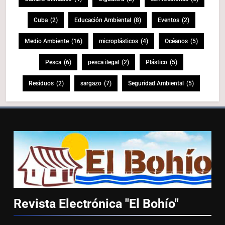
Cuba
(2)
Educación Ambiental
(8)
Eventos
(2)
Medio Ambiente
(16)
microplásticos
(4)
Océanos
(5)
Pesca
(6)
pesca ilegal
(2)
Plástico
(5)
Residuos
(2)
sargazo
(7)
Seguridad Ambiental
(5)
Revista Electrónica "El
Bohío"