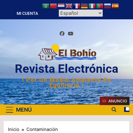
Saltar
al
MI CUENTA
contenido
Revista Electrónica
! Por Un Medio Ambiente En
Equilibrio !
ANUNCIO
MENÚ
Inicio
Contaminación