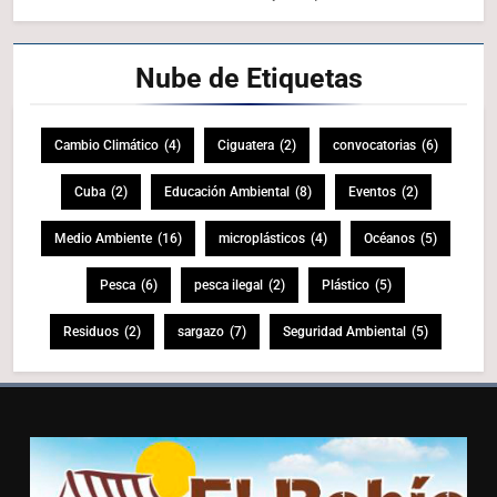
Nube de
Etiquetas
Cambio Climático
(4)
Ciguatera
(2)
convocatorias
(6)
Cuba
(2)
Educación Ambiental
(8)
Eventos
(2)
Medio Ambiente
(16)
microplásticos
(4)
Océanos
(5)
Pesca
(6)
pesca ilegal
(2)
Plástico
(5)
Residuos
(2)
sargazo
(7)
Seguridad Ambiental
(5)