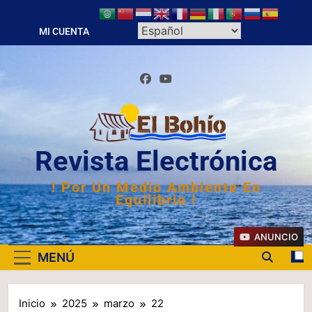
Saltar
al
MI CUENTA
contenido
Revista Electrónica
! Por Un Medio Ambiente En
Equilibrio !
ANUNCIO
MENÚ
Inicio
2025
marzo
22