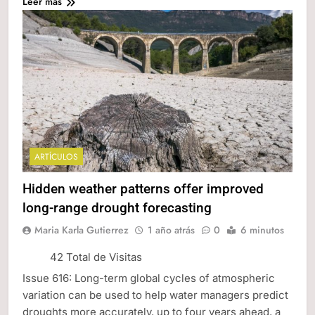
Leer más
ARTÍCULOS
Hidden weather patterns offer improved
long-range drought forecasting
Maria Karla Gutierrez
1 año atrás
0
6 minutos
42 Total de Visitas
Issue 616: Long-term global cycles of atmospheric
variation can be used to help water managers predict
droughts more accurately, up to four years ahead, a