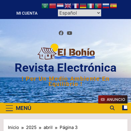
Saltar
al
MI CUENTA
contenido
Revista Electrónica
! Por Un Medio Ambiente En
Equilibrio !
ANUNCIO
MENÚ
Inicio
2025
abril
Página 3