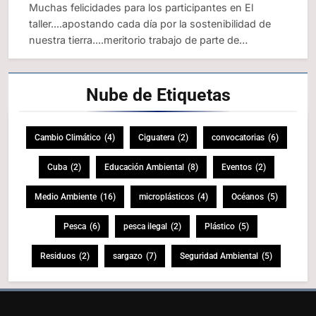
Muchas felicidades para los participantes en El
taller....apostando cada día por la sostenibilidad de
nuestra tierra....meritorio trabajo de parte de…
Nube de
Etiquetas
Cambio Climático
(4)
Ciguatera
(2)
convocatorias
(6)
Cuba
(2)
Educación Ambiental
(8)
Eventos
(2)
Medio Ambiente
(16)
microplásticos
(4)
Océanos
(5)
Pesca
(6)
pesca ilegal
(2)
Plástico
(5)
Residuos
(2)
sargazo
(7)
Seguridad Ambiental
(5)