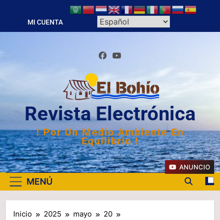
Saltar
al
MI CUENTA
contenido
Revista Electrónica
! Por Un Medio Ambiente En
Equilibrio !
ANUNCIO
MENÚ
Inicio
2025
mayo
20