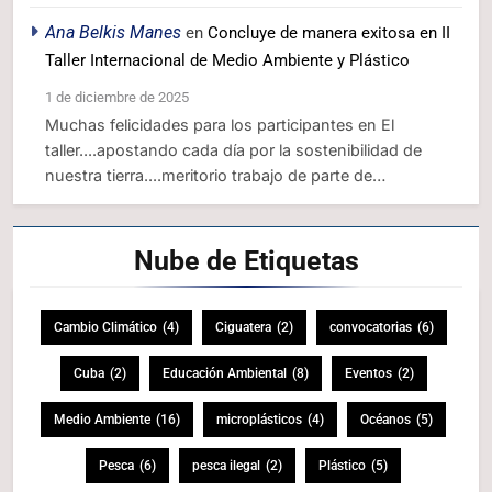
Ana Belkis Manes
en
Concluye de manera exitosa en II
Taller Internacional de Medio Ambiente y Plástico
1 de diciembre de 2025
Muchas felicidades para los participantes en El
taller....apostando cada día por la sostenibilidad de
nuestra tierra....meritorio trabajo de parte de…
Nube de
Etiquetas
Cambio Climático
(4)
Ciguatera
(2)
convocatorias
(6)
Cuba
(2)
Educación Ambiental
(8)
Eventos
(2)
Medio Ambiente
(16)
microplásticos
(4)
Océanos
(5)
Pesca
(6)
pesca ilegal
(2)
Plástico
(5)