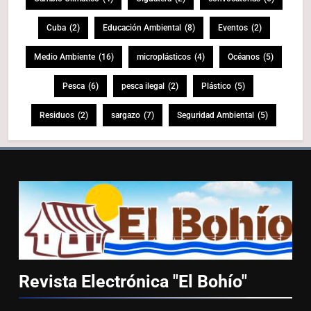
Cuba
(2)
Educación Ambiental
(8)
Eventos
(2)
Medio Ambiente
(16)
microplásticos
(4)
Océanos
(5)
Pesca
(6)
pesca ilegal
(2)
Plástico
(5)
Residuos
(2)
sargazo
(7)
Seguridad Ambiental
(5)
Revista Electrónica "El
Bohío"