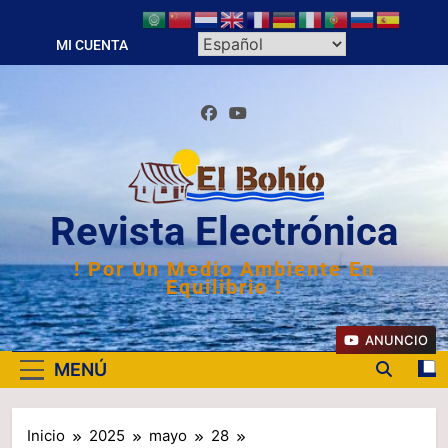
Saltar
al
MI CUENTA
contenido
Revista Electrónica
! Por Un Medio Ambiente En
Equilibrio !
ANUNCIO
MENÚ
Inicio
2025
mayo
28