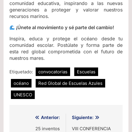
comunidad educativa, inspirando a las nuevas
generaciones a proteger y valorar nuestros
recursos marinos.
¡Únete al movimiento y sé parte del cambio!
Inspira, educa y protege el océano desde tu
comunidad escolar. Postúlate y forma parte de
esta red global comprometida con el futuro de
nuestros mares.
Etiquetado:
convocatorias
Escuelas
océano
Red Global de Escuelas Azules
UNESCO
Navegación
Anterior:
Siguiente:
de
25 inventos
VIII CONFERENCIA