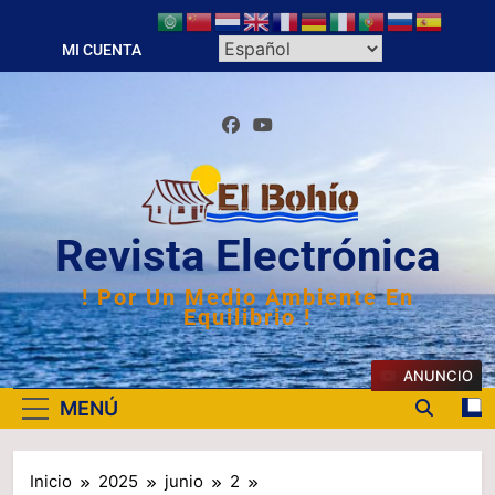
Saltar
al
MI CUENTA
contenido
Revista Electrónica
! Por Un Medio Ambiente En
Equilibrio !
ANUNCIO
MENÚ
Inicio
2025
junio
2