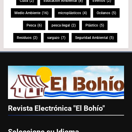
Cuba
(2)
Educación Ambiental
(8)
Eventos
(2)
Medio Ambiente
(16)
microplásticos
(4)
Océanos
(5)
Pesca
(6)
pesca ilegal
(2)
Plástico
(5)
Residuos
(2)
sargazo
(7)
Seguridad Ambiental
(5)
Revista Electrónica "El
Bohío"
Seleccione su
Idioma