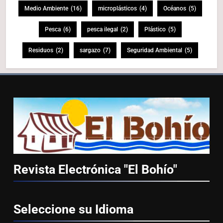
Medio Ambiente
(16)
microplásticos
(4)
Océanos
(5)
Pesca
(6)
pesca ilegal
(2)
Plástico
(5)
Residuos
(2)
sargazo
(7)
Seguridad Ambiental
(5)
Revista Electrónica "El
Bohío"
Seleccione su
Idioma