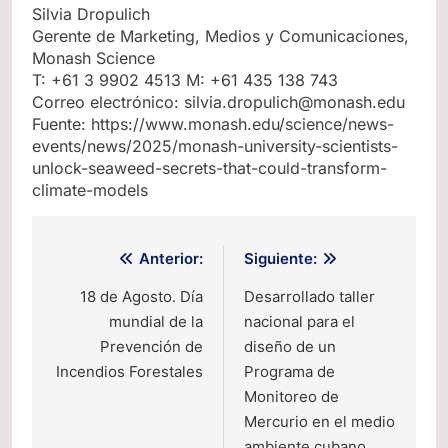
Silvia Dropulich
Gerente de Marketing, Medios y Comunicaciones,
Monash Science
T: +61 3 9902 4513 M: +61 435 138 743
Correo electrónico: silvia.dropulich@monash.edu
Fuente: https://www.monash.edu/science/news-
events/news/2025/monash-university-scientists-
unlock-seaweed-secrets-that-could-transform-
climate-models
Navegación
Anterior:
Siguiente:
de
18 de Agosto. Día
Desarrollado taller
mundial de la
nacional para el
entradas
Prevención de
diseño de un
Incendios Forestales
Programa de
Monitoreo de
Mercurio en el medio
ambiente cubano