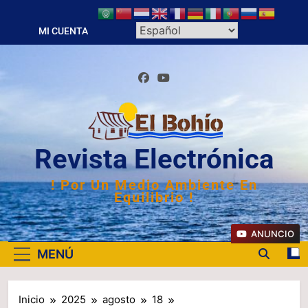
Saltar
al
MI CUENTA
contenido
Revista Electrónica
! Por Un Medio Ambiente En
Equilibrio !
ANUNCIO
MENÚ
Inicio
2025
agosto
18