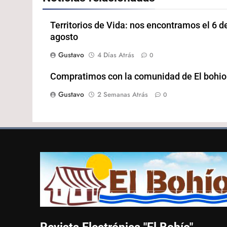
Territorios de Vida: nos encontramos el 6 d
agosto
Gustavo
4 Días Atrás
0
Compratimos con la comunidad de El bohio
Gustavo
2 Semanas Atrás
0
Revista Electrónica "El
Bohío"