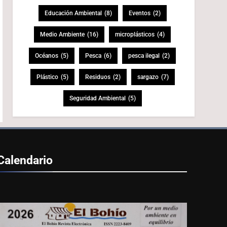
Educación Ambiental
(8)
Eventos
(2)
Medio Ambiente
(16)
microplásticos
(4)
Océanos
(5)
Pesca
(6)
pesca ilegal
(2)
Plástico
(5)
Residuos
(2)
sargazo
(7)
Seguridad Ambiental
(5)
Calendario