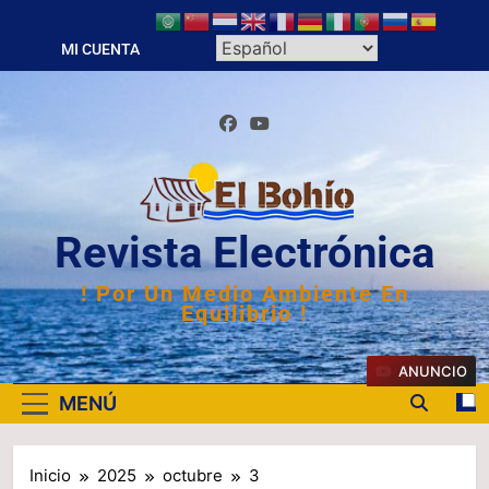
Saltar
al
MI CUENTA
contenido
Revista Electrónica
! Por Un Medio Ambiente En
Equilibrio !
ANUNCIO
MENÚ
Inicio
2025
octubre
3