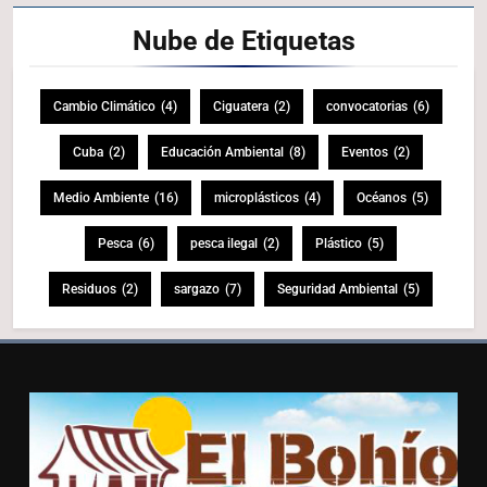
Nube de
Etiquetas
Cambio Climático
(4)
Ciguatera
(2)
convocatorias
(6)
Cuba
(2)
Educación Ambiental
(8)
Eventos
(2)
Medio Ambiente
(16)
microplásticos
(4)
Océanos
(5)
Pesca
(6)
pesca ilegal
(2)
Plástico
(5)
Residuos
(2)
sargazo
(7)
Seguridad Ambiental
(5)