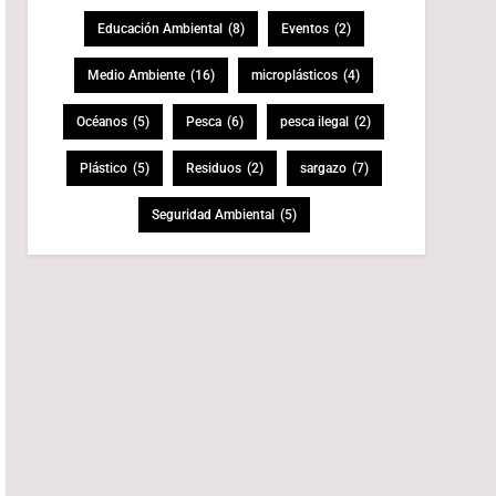
Educación Ambiental
(8)
Eventos
(2)
Medio Ambiente
(16)
microplásticos
(4)
Océanos
(5)
Pesca
(6)
pesca ilegal
(2)
Plástico
(5)
Residuos
(2)
sargazo
(7)
Seguridad Ambiental
(5)