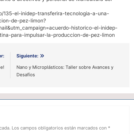
hp/135-el-inidep-transferira-tecnologia-a-una-
cion-de-pez-limon?
il&utm_campaign=acuerdo-historico-el-inidep-
tina-para-impulsar-la-produccion-de-pez-limon
r:
Siguiente:
e!
Nano y Microplásticos: Taller sobre Avances y
Desafíos
cada.
Los campos obligatorios están marcados con
*