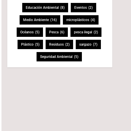
Educación Ambiental
(8)
Eventos
(2)
Medio Ambiente
(16)
microplásticos
(4)
Océanos
(5)
Pesca
(6)
pesca ilegal
(2)
Plástico
(5)
Residuos
(2)
sargazo
(7)
Seguridad Ambiental
(5)