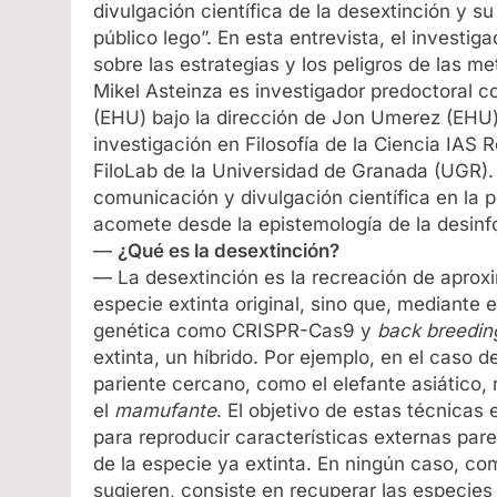
divulgación científica de la desextinción y s
público lego”. En esta entrevista, el investiga
sobre las estrategias y los peligros de las m
Mikel Asteinza es investigador predoctoral c
(EHU) bajo la dirección de Jon Umerez (EHU)
investigación en Filosofía de la Ciencia IAS
FiloLab de la Universidad de Granada (UGR). 
comunicación y divulgación científica en la p
acomete desde la epistemología de la desinfo
—
¿Qué es la desextinción?
— La desextinción es la recreación de aproxi
especie extinta original, sino que, mediante 
genética como CRISPR-Cas9 y
back breedin
extinta, un híbrido. Por ejemplo, en el caso
pariente cercano, como el elefante asiático,
el
mamufante
. El objetivo de estas técnicas 
para reproducir características externas pa
de la especie ya extinta. En ningún caso, c
sugieren, consiste en recuperar las especies