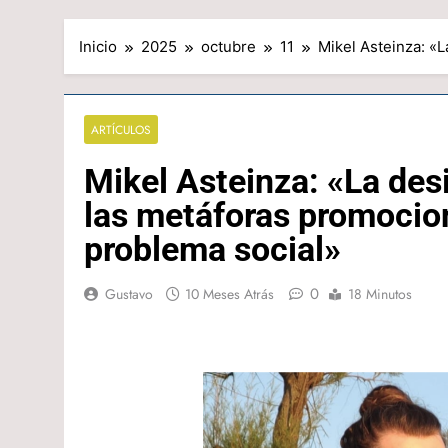
Inicio
2025
octubre
11
Mikel Asteinza: «
ARTÍCULOS
Mikel Asteinza: «La de
las metáforas promocio
problema social»
0
Gustavo
10 Meses Atrás
18 Minutos