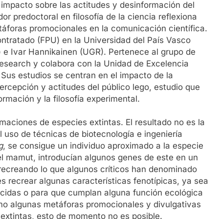
u impacto sobre las actitudes y desinformación del
dor predoctoral en filosofía de la ciencia reflexiona
etáforas promocionales en la comunicación científica.
ontratado (FPU) en la Universidad del País Vasco
 e Ivar Hannikainen (UGR). Pertenece al grupo de
 Research y colabora con la Unidad de Excelencia
Sus estudios se centran en el impacto de la
ercepción y actitudes del público lego, estudio que
rmación y la filosofía experimental.
maciones de especies extintas. El resultado no es la
el uso de técnicas de biotecnología e ingeniería
g
, se consigue un individuo aproximado a la especie
 del mamut, introducían algunos genes de este en un
 recreando lo que algunos críticos han denominado
es recrear algunas características fenotípicas, ya sea
recidas o para que cumplan alguna función ecológica
omo algunas metáforas promocionales y divulgativas
 extintas, esto de momento no es posible.