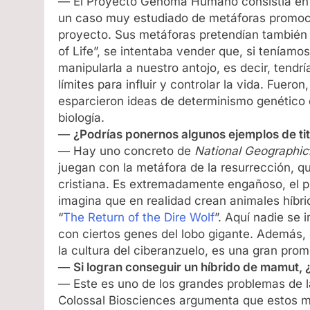
— El Proyecto Genoma Humano consistía en 
un caso muy estudiado de metáforas promoci
proyecto. Sus metáforas pretendían también
of Life”, se intentaba vender que, si teníamos
manipularla a nuestro antojo, es decir, tend
límites para influir y controlar la vida. Fuer
esparcieron ideas de determinismo genético
biología.
—
¿Podrías ponernos algunos ejemplos de ti
— Hay uno concreto de
National Geographic
juegan con la metáfora de la resurrección, qu
cristiana. Es extremadamente engañoso, el pú
imagina que en realidad crean animales híbri
“
The Return of the Dire Wolf
”. Aquí nadie se
con ciertos genes del lobo gigante. Además
la cultura del ciberanzuelo, es una gran pro
—
Si logran conseguir un híbrido de mamut, 
— Este es uno de los grandes problemas de la 
Colossal Biosciences argumenta que estos ma