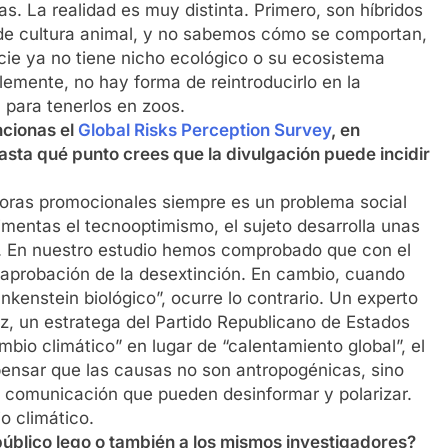
as. La realidad es muy distinta. Primero, son híbridos
 de cultura animal, y no sabemos cómo se comportan,
ie ya no tiene nicho ecológico o su ecosistema
mente, no hay forma de reintroducirlo en la
n para tenerlos en zoos.
ncionas el
Global Risks Perception Survey
, en
Hasta qué punto crees que la divulgación puede incidir
oras promocionales siempre es un problema social
imentas el tecnooptimismo, el sujeto desarrolla unas
a. En nuestro estudio hemos comprobado que con el
aprobación de la desextinción. En cambio, cuando
nkenstein biológico”, ocurre lo contrario. Un experto
tz, un estratega del Partido Republicano de Estados
bio climático” en lugar de “calentamiento global”, el
pensar que las causas no son antropogénicas, sino
 comunicación que pueden desinformar y polarizar.
o climático.
público lego o también a los mismos investigadores?