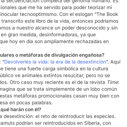
la secuenciación completa del genoma humano. Es
onales que me ha servido para poder teorizar mi
 inocular tecnooptimismo. Con el eslogan “The Book
 transcrito este libro de la vida, entonces podríamos
ríamos a nuestro alcance un poder desconocido y sin
on, en gran medida, desinformadoras, ya que
 que hoy en día son ampliamente rechazadas en
tulares o metáforas de divulgación engañosa?
: “
Devolverles la vida: la era de la desextinción
”. Aquí
e tiene una fuerte carga simbólica en la cultura
blico ve animales extintos resucitar, pero no se
dos. Otro caso muy reciente es el de la revista
Time
:
 imagina que se trata simplemente de un lobo común
, estas metáforas promocionales casan muy bien con
mesa en pocas palabras.
¿qué harán con él?
desextinción: el reto de reintroducir las especies.
muts podrían ser reintroducidos en Siberia, con