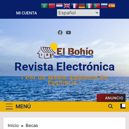
Saltar
al
MI CUENTA
contenido
Revista Electrónica
! Por Un Medio Ambiente En
Equilibrio !
ANUNCIO
MENÚ
Inicio
Becas