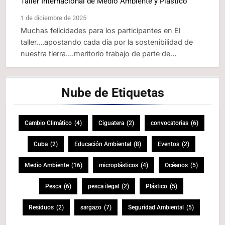
Taller Internacional de Medio Ambiente y Plástico
1 de diciembre de 2025
Muchas felicidades para los participantes en El
taller....apostando cada día por la sostenibilidad de
nuestra tierra....meritorio trabajo de parte de…
Nube de
Etiquetas
Cambio Climático
(4)
Ciguatera
(2)
convocatorias
(6)
Cuba
(2)
Educación Ambiental
(8)
Eventos
(2)
Medio Ambiente
(16)
microplásticos
(4)
Océanos
(5)
Pesca
(6)
pesca ilegal
(2)
Plástico
(5)
Residuos
(2)
sargazo
(7)
Seguridad Ambiental
(5)