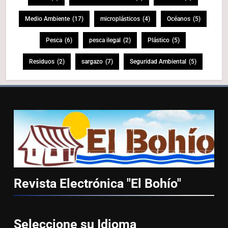
Medio Ambiente
(17)
microplásticos
(4)
Océanos
(5)
Pesca
(6)
pesca ilegal
(2)
Plástico
(5)
Residuos
(2)
sargazo
(7)
Seguridad Ambiental
(5)
Revista Electrónica "El
Bohío"
Seleccione su
Idioma