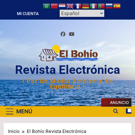
Saltar
al
MI CUENTA
contenido
Revista Electrónica
! Por Un Medio Ambiente En
Equilibrio !
ANUNCIO
MENÚ
Inicio
El Bohío Revista Electrónica