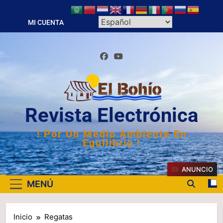
Saltar
al
MI CUENTA
contenido
Revista Electrónica
! Por Un Medio Ambiente En
Equilibrio !
ANUNCIO
MENÚ
Inicio
Regatas