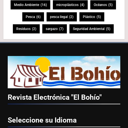
Medio Ambiente
(16)
microplásticos
(4)
Océanos
(5)
Pesca
(6)
pesca ilegal
(2)
Plástico
(5)
Residuos
(2)
sargazo
(7)
Seguridad Ambiental
(5)
Revista Electrónica "El
Bohío"
Seleccione su
Idioma