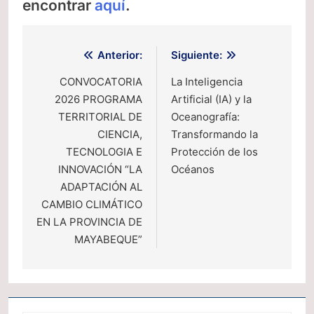
encontrar
aquí
.
Navegación
Anterior:
Siguiente:
de
CONVOCATORIA
La Inteligencia
2026 PROGRAMA
Artificial (IA) y la
entradas
TERRITORIAL DE
Oceanografía:
CIENCIA,
Transformando la
TECNOLOGIA E
Protección de los
INNOVACIÓN “LA
Océanos
ADAPTACIÓN AL
CAMBIO CLIMÁTICO
EN LA PROVINCIA DE
MAYABEQUE”