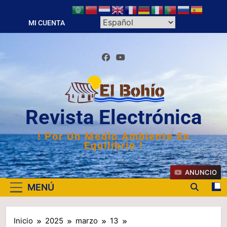
Saltar
al
MI CUENTA
contenido
Revista Electrónica
! Por Un Medio Ambiente En
Equilibrio !
ANUNCIO
MENÚ
Inicio
2025
marzo
13