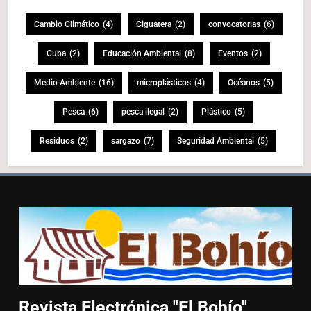
Cambio Climático
(4)
Ciguatera
(2)
convocatorias
(6)
Cuba
(2)
Educación Ambiental
(8)
Eventos
(2)
Medio Ambiente
(16)
microplásticos
(4)
Océanos
(5)
Pesca
(6)
pesca ilegal
(2)
Plástico
(5)
Residuos
(2)
sargazo
(7)
Seguridad Ambiental
(5)
Revista Electrónica "El
Bohío"