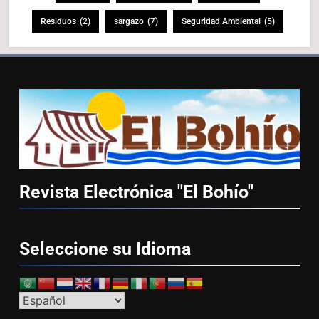
Residuos
(2)
sargazo
(7)
Seguridad Ambiental
(5)
Revista Electrónica "El
Bohío"
Seleccione su
Idioma