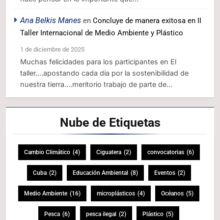
Ana Belkis Manes
en
Concluye de manera exitosa en II
Taller Internacional de Medio Ambiente y Plástico
1 de diciembre de 2025
Muchas felicidades para los participantes en El
taller....apostando cada día por la sostenibilidad de
nuestra tierra....meritorio trabajo de parte de…
Nube de
Etiquetas
Cambio Climático
(4)
Ciguatera
(2)
convocatorias
(6)
Cuba
(2)
Educación Ambiental
(8)
Eventos
(2)
Medio Ambiente
(16)
microplásticos
(4)
Océanos
(5)
Pesca
(6)
pesca ilegal
(2)
Plástico
(5)