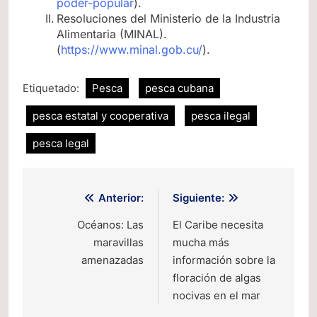
poder-popular
).
Resoluciones del Ministerio de la Industria
Alimentaria (MINAL).
(
https://www.minal.gob.cu/
).
Etiquetado:
Pesca
pesca cubana
pesca estatal y cooperativa
pesca ilegal
pesca legal
Navegación
Anterior:
Siguiente:
de
Océanos: Las
El Caribe necesita
maravillas
mucha más
entradas
amenazadas
información sobre la
floración de algas
nocivas en el mar