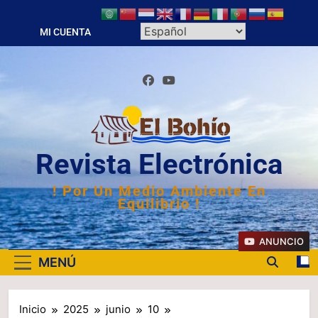
Saltar
al
MI CUENTA
contenido
Revista Electrónica
! Por Un Medio Ambiente En
Equilibrio !
ANUNCIO
MENÚ
Inicio
2025
junio
10