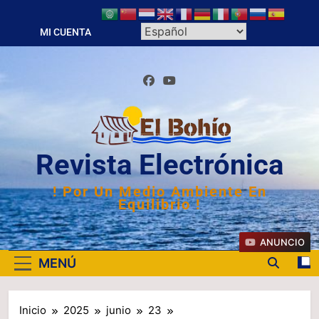
Saltar
al
MI CUENTA
contenido
Revista Electrónica
! Por Un Medio Ambiente En
Equilibrio !
ANUNCIO
MENÚ
Inicio
2025
junio
23