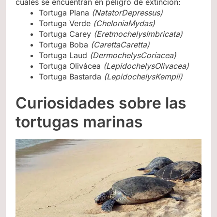
cuales se encuentran en peligro de extinción:
Tortuga Plana
(NatatorDepressus)
Tortuga Verde
(CheloniaMydas)
Tortuga Carey
(EretmochelysImbricata)
Tortuga Boba
(CarettaCaretta)
Tortuga Laud
(DermochelysCoriacea)
Tortuga Olivácea
(LepidochelysOlivacea)
Tortuga Bastarda
(LepidochelysKempii)
Curiosidades sobre las
tortugas marinas