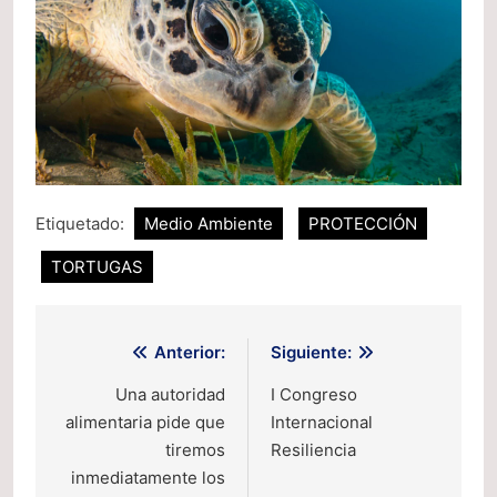
Etiquetado:
Medio Ambiente
PROTECCIÓN
TORTUGAS
Navegación
Anterior:
Siguiente:
de
Una autoridad
I Congreso
alimentaria pide que
Internacional
entradas
tiremos
Resiliencia
inmediatamente los