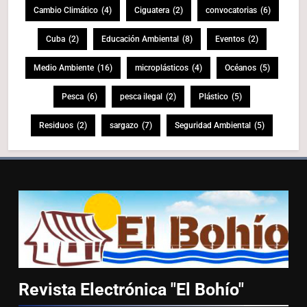
Cambio Climático
(4)
Ciguatera
(2)
convocatorias
(6)
Cuba
(2)
Educación Ambiental
(8)
Eventos
(2)
Medio Ambiente
(16)
microplásticos
(4)
Océanos
(5)
Pesca
(6)
pesca ilegal
(2)
Plástico
(5)
Residuos
(2)
sargazo
(7)
Seguridad Ambiental
(5)
Revista Electrónica "El
Bohío"