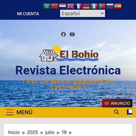
Saltar
al
MI CUENTA
contenido
Revista Electrónica
! Por Un Medio Ambiente En
Equilibrio !
ANUNCIO
MENÚ
Inicio
2025
julio
19