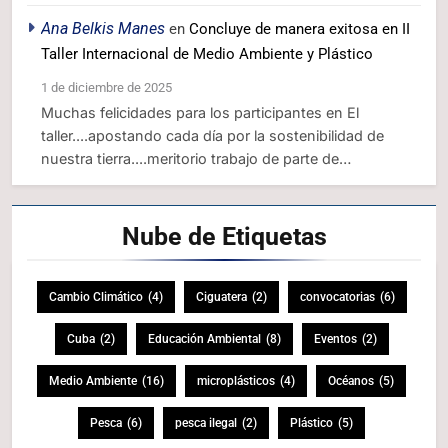
Ana Belkis Manes
en
Concluye de manera exitosa en II
Taller Internacional de Medio Ambiente y Plástico
1 de diciembre de 2025
Muchas felicidades para los participantes en El
taller....apostando cada día por la sostenibilidad de
nuestra tierra....meritorio trabajo de parte de…
Nube de
Etiquetas
Cambio Climático
(4)
Ciguatera
(2)
convocatorias
(6)
Cuba
(2)
Educación Ambiental
(8)
Eventos
(2)
Medio Ambiente
(16)
microplásticos
(4)
Océanos
(5)
Pesca
(6)
pesca ilegal
(2)
Plástico
(5)