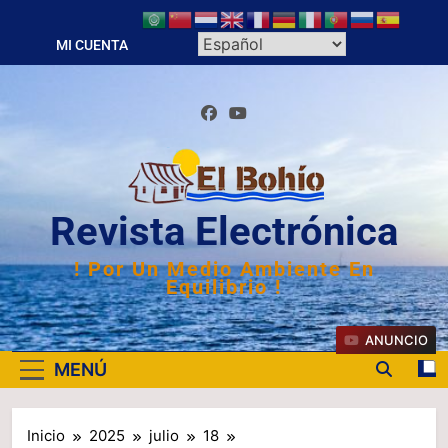
Saltar
al
MI CUENTA
contenido
Revista Electrónica
! Por Un Medio Ambiente En
Equilibrio !
ANUNCIO
MENÚ
Inicio
2025
julio
18