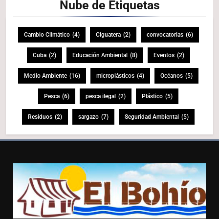
Nube de
Etiquetas
Cambio Climático
(4)
Ciguatera
(2)
convocatorias
(6)
Cuba
(2)
Educación Ambiental
(8)
Eventos
(2)
Medio Ambiente
(16)
microplásticos
(4)
Océanos
(5)
Pesca
(6)
pesca ilegal
(2)
Plástico
(5)
Residuos
(2)
sargazo
(7)
Seguridad Ambiental
(5)