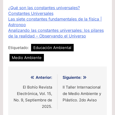
¿Qué son las constantes universales?
Constantes Universales
Las siete constantes fundamentales de la física |
Astronoo
Analizando las constantes universales: los pilares
de la realidad – Observando el Universo
Etiquetado:
Educación Ambiental
Medio Ambiente
Navegación
Anterior:
Siguiente:
de
El Bohío Revista
II Taller Internacional
Electrónica, Vol. 15,
de Medio Ambiente y
entradas
No. 9, Septiembre de
Plástico. 2do Aviso
2025.