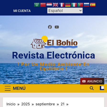
Saltar
al
MI CUENTA
contenido
Revista Electrónica
! Por Un Medio Ambiente En
Equilibrio !
ANUNCIO
MENÚ
Inicio
2025
septiembre
21