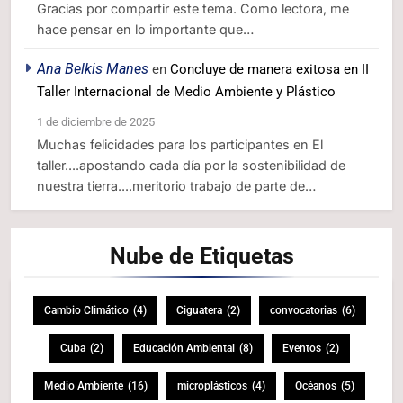
Gracias por compartir este tema. Como lectora, me
hace pensar en lo importante que…
Ana Belkis Manes
en
Concluye de manera exitosa en II
Taller Internacional de Medio Ambiente y Plástico
1 de diciembre de 2025
Muchas felicidades para los participantes en El
taller....apostando cada día por la sostenibilidad de
nuestra tierra....meritorio trabajo de parte de…
Nube de
Etiquetas
Cambio Climático
(4)
Ciguatera
(2)
convocatorias
(6)
Cuba
(2)
Educación Ambiental
(8)
Eventos
(2)
Medio Ambiente
(16)
microplásticos
(4)
Océanos
(5)