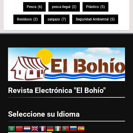
Pesca
(6)
pesca ilegal
(2)
Plástico
(5)
Residuos
(2)
sargazo
(7)
Seguridad Ambiental
(5)
Revista Electrónica "El
Bohío"
Seleccione su
Idioma