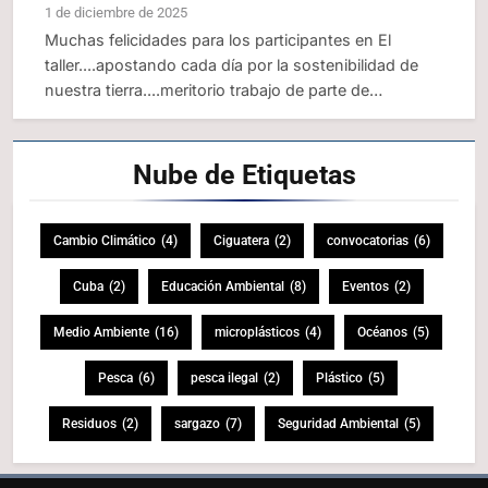
1 de diciembre de 2025
Muchas felicidades para los participantes en El
taller....apostando cada día por la sostenibilidad de
nuestra tierra....meritorio trabajo de parte de…
Nube de
Etiquetas
Cambio Climático
(4)
Ciguatera
(2)
convocatorias
(6)
Cuba
(2)
Educación Ambiental
(8)
Eventos
(2)
Medio Ambiente
(16)
microplásticos
(4)
Océanos
(5)
Pesca
(6)
pesca ilegal
(2)
Plástico
(5)
Residuos
(2)
sargazo
(7)
Seguridad Ambiental
(5)