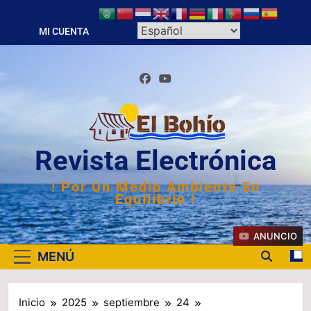
Saltar
al
MI CUENTA
contenido
Revista Electrónica
! Por Un Medio Ambiente En
Equilibrio !
ANUNCIO
MENÚ
Inicio
2025
septiembre
24