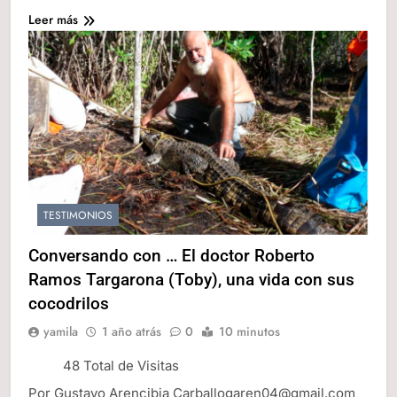
Leer más
TESTIMONIOS
Conversando con … El doctor Roberto
Ramos Targarona (Toby), una vida con sus
cocodrilos
yamila
1 año atrás
0
10 minutos
48 Total de Visitas
Por Gustavo Arencibia Carballogaren04@gmail.com