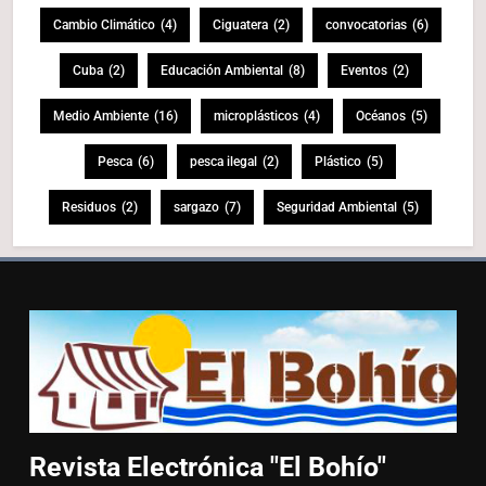
Cambio Climático
(4)
Ciguatera
(2)
convocatorias
(6)
Cuba
(2)
Educación Ambiental
(8)
Eventos
(2)
Medio Ambiente
(16)
microplásticos
(4)
Océanos
(5)
Pesca
(6)
pesca ilegal
(2)
Plástico
(5)
Residuos
(2)
sargazo
(7)
Seguridad Ambiental
(5)
Revista Electrónica "El
Bohío"