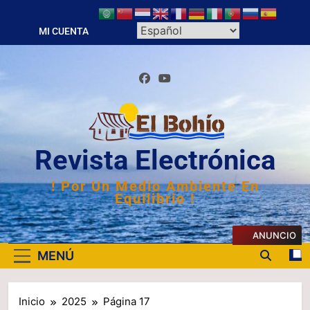
Saltar
al
MI CUENTA
contenido
Revista Electrónica
! Por Un Medio Ambiente En
Equilibrio !
ANUNCIO
MENÚ
Inicio
2025
Página 17