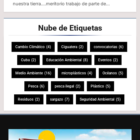
nuestra tierra....meritorio trabajo de parte de…
Nube de
Etiquetas
Cambio Climático
(4)
Ciguatera
(2)
convocatorias
(6)
Cuba
(2)
Educación Ambiental
(8)
Eventos
(2)
Medio Ambiente
(16)
microplásticos
(4)
Océanos
(5)
Pesca
(6)
pesca ilegal
(2)
Plástico
(5)
Residuos
(2)
sargazo
(7)
Seguridad Ambiental
(5)