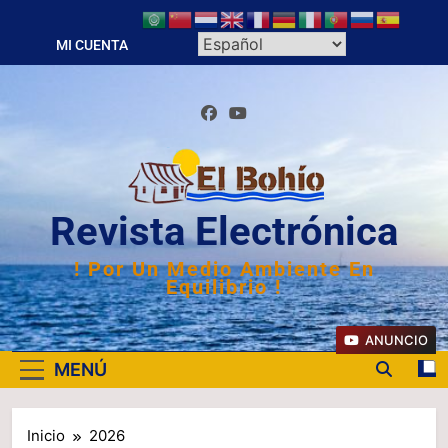
Saltar
al
MI CUENTA
contenido
Revista Electrónica
! Por Un Medio Ambiente En
Equilibrio !
ANUNCIO
MENÚ
Inicio
2026