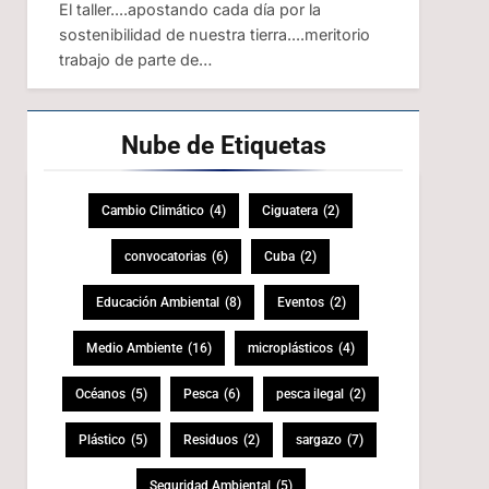
El taller....apostando cada día por la
sostenibilidad de nuestra tierra....meritorio
trabajo de parte de…
Nube de
Etiquetas
Cambio Climático
(4)
Ciguatera
(2)
convocatorias
(6)
Cuba
(2)
Educación Ambiental
(8)
Eventos
(2)
Medio Ambiente
(16)
microplásticos
(4)
Océanos
(5)
Pesca
(6)
pesca ilegal
(2)
Plástico
(5)
Residuos
(2)
sargazo
(7)
Seguridad Ambiental
(5)