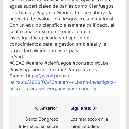
aguas superficiales de bahías como Cienfuegos,
Las Tunas y Sagua la Grande, lo que subraya la
urgencia de evaluar los riesgos en la biota local.
Con un equipo científico altamente calificado, el
centro afianza su compromiso con la
investigación aplicada y el aporte de
conocimientos para la gestión ambiental y la
seguridad alimentaria en el país.
lb/sbd
#CEAC #centro #cienfuegos #contrato #cuba
#investigaciones #marinos #organismos
Fuente:
https://www.prensa-
latina.cu/2026/03/16/centro-cubano-investigara-
microplasticos-en-organismos-marinos/
Navegación
Anterior:
Siguiente:
de
Sexto Congreso
Los mariscos en la
Internacional sobre
mira: Estudios