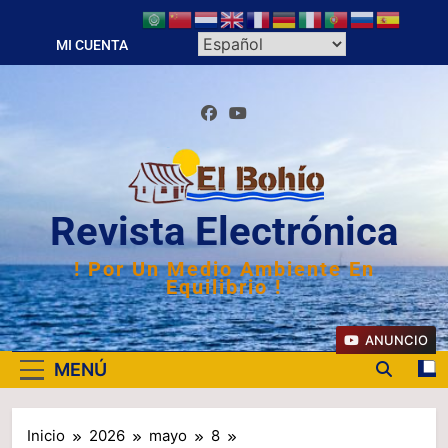
Saltar
al
MI CUENTA
contenido
Revista Electrónica
! Por Un Medio Ambiente En
Equilibrio !
ANUNCIO
MENÚ
Inicio
2026
mayo
8