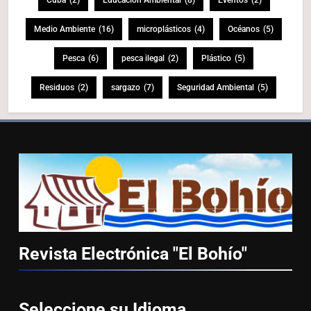
Cuba
(2)
Educación Ambiental
(8)
Eventos
(2)
Medio Ambiente
(16)
microplásticos
(4)
Océanos
(5)
Pesca
(6)
pesca ilegal
(2)
Plástico
(5)
Residuos
(2)
sargazo
(7)
Seguridad Ambiental
(5)
Revista Electrónica "El
Bohío"
Seleccione su
Idioma