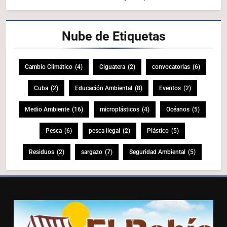
Nube de
Etiquetas
Cambio Climático
(4)
Ciguatera
(2)
convocatorias
(6)
Cuba
(2)
Educación Ambiental
(8)
Eventos
(2)
Medio Ambiente
(16)
microplásticos
(4)
Océanos
(5)
Pesca
(6)
pesca ilegal
(2)
Plástico
(5)
Residuos
(2)
sargazo
(7)
Seguridad Ambiental
(5)