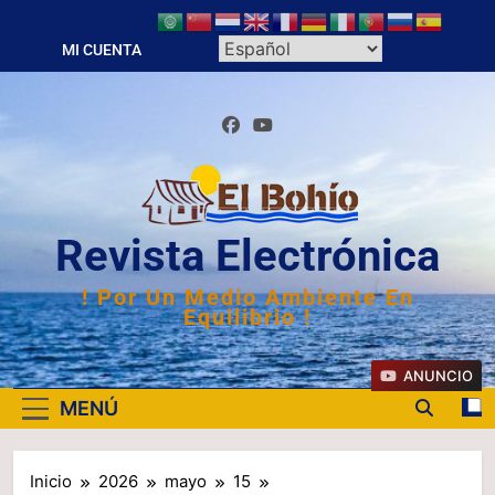
Saltar
al
MI CUENTA
contenido
Revista Electrónica
! Por Un Medio Ambiente En
Equilibrio !
ANUNCIO
MENÚ
Inicio
2026
mayo
15