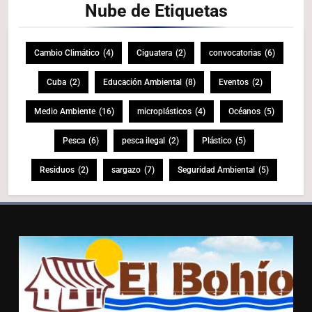
Nube de
Etiquetas
Cambio Climático
(4)
Ciguatera
(2)
convocatorias
(6)
Cuba
(2)
Educación Ambiental
(8)
Eventos
(2)
Medio Ambiente
(16)
microplásticos
(4)
Océanos
(5)
Pesca
(6)
pesca ilegal
(2)
Plástico
(5)
Residuos
(2)
sargazo
(7)
Seguridad Ambiental
(5)