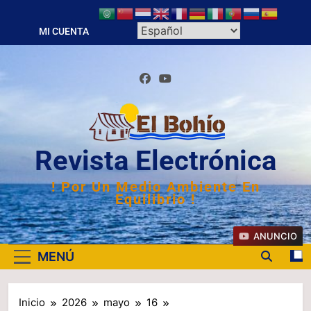
Saltar
al
MI CUENTA
contenido
Revista Electrónica
! Por Un Medio Ambiente En
Equilibrio !
ANUNCIO
MENÚ
Inicio
2026
mayo
16