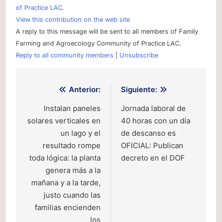
of Practice LAC
.
View this contribution on the web site
A reply to this message will be sent to all members of Family
Farming and Agroecology Community of Practice LAC.
Reply to all community members
|
Unsubscribe
Navegación
Anterior:
Siguiente:
de
Instalan paneles
Jornada laboral de
solares verticales en
40 horas con un día
entradas
un lago y el
de descanso es
resultado rompe
OFICIAL: Publican
toda lógica: la planta
decreto en el DOF
genera más a la
mañana y a la tarde,
justo cuando las
familias encienden
los